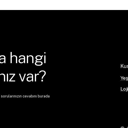
a
hangi
Ku
nız
var?
Yeşi
Loj
 sorularınızın cevabını burada