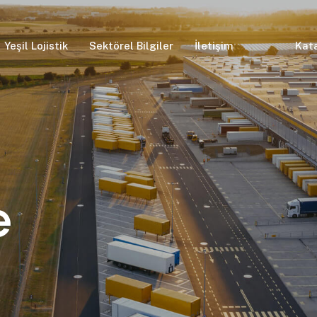
Yeşil Lojistik
Sektörel Bilgiler
İletişim
Kat
e